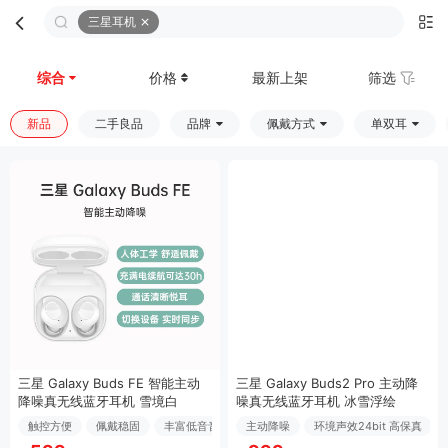
三星耳机
首页
分类
购物车
我的
综合
价格
最新上架
筛选
新品
二手良品
品牌
佩戴方式
单双耳
三星 Galaxy Buds FE 智能主动
三星 Galaxy Buds2 Pro 主动降
降噪真无线蓝牙耳机 雪境白
噪真无线蓝牙耳机 冰雪浮绘
触控方便
佩戴稳固
丰富低音音效
主动降噪
环境声效24bit 高保真