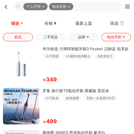
个人护理
电动牙刷
首页
分类
购物车
我的
综合
价格
最新上架
筛选
新品
二手良品
品牌
电动牙刷
华为智选 力博得智能牙刷3 Pocket 沉静蓝 悦享款
小巧简便
UV紫外线消毒仓
3倍净齿力
349
￥
罗曼 旅行家TS电动牙刷 典藏版 星辰灰
小巧机身
收纳便携
充电一次使用100天
499
￥
索纳斯 SN903 声波电动牙刷 象牙白