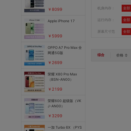
中国移动（威海）
机身内存：
全部
￥8099
中国联通
运行内存：
全部
中国联通(威海)
Apple iPhone 17
屏幕尺寸范
全部
￥5999
围：
OPPO A7 Pro Max 全
网通5G版
综合
价格
￥2699
荣耀 X80 Pro Max
（BSN-AN00）
￥2199
荣耀600 超级版（VK
J-AN00）
￥3299
一加 Turbo 6X （PYS