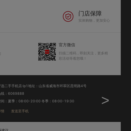
门店保障
实体购物，更加安心
官方微信
扫描二维码，即刻关注，更多精
答
彩活动等着您哦！
选二手手机店·lp1地址：山东省威海市环翠区昆明路4号
环翠昆明路旗舰店·
线：6069888
销售热线：522719
>
间：夏季：08:00-20:00 冬季：08:00-19:30
工作时间：夏季：08:00
详情
发送至手机
店铺详情
发送至
诉建议