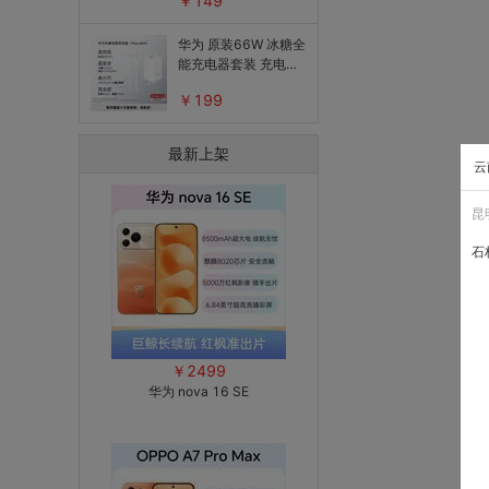
￥149
华为 原装66W 冰糖全
能充电器套装 充电头
+C转C数据线1m
￥199
最新上架
云
昆
石
￥2499
华为 nova 16 SE