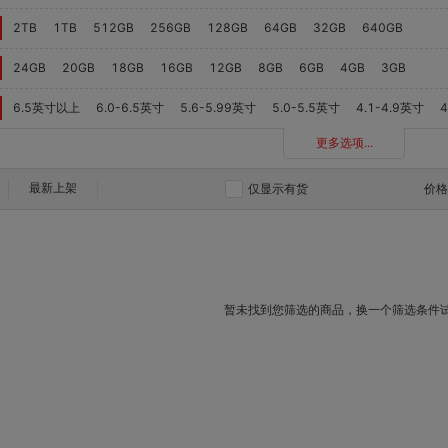
2TB
1TB
512GB
256GB
128GB
64GB
32GB
640GB
24GB
20GB
18GB
16GB
12GB
8GB
6GB
4GB
3GB
6.5英寸以上
6.0-6.5英寸
5.6-5.99英寸
5.0-5.5英寸
4.1-4.9英寸
更多选项...
最新上架
仅显示有货
价
暂未找到您筛选的商品，换一个筛选条件