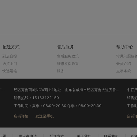
配送方式
售后服务
帮助中心
到店自提
售后服务政策
常见问题解
送货上门
维修质保政策
会员介绍
快递运输
服务
交易条款
张村家家悦店·a5地址：山东省威海市环翠区张村家家悦电器广场1楼新中联
经区齐鲁商城NOW店·b1地址：山东省威海市经区齐鲁大道齐鲁商城一楼家电区新中联
中联严
销售热线：15163122150
销售热
工作时间：夏季：08:00-20:30 冬季：08:00-20:30
工作时
店铺详情
发送至手机
店铺
问题
|
供应商申请
|
配送方式
|
关于我们
|
联系我们
|
投