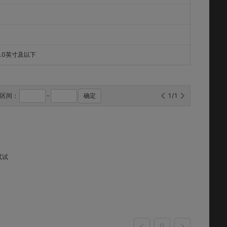
4.0英寸及以下
格区间：
-
确定
1/1
试试
0