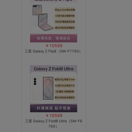
￥10599
三星 Galaxy Z Flip8（SM-F7760）
￥16599
三星 Galaxy Z Fold8 Ultra（SM-F9
760）