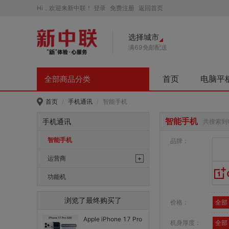
Hi，欢迎来新中联！
登录
免费注册
返回首页
选择城市
满69免邮配送
首页
电脑平
全部商品分类
首页
手机通讯
智能手机
/
/
智能手机
手机通讯
共搜索到
智能手机
品牌：
运营商
+
中国电信
功能机
中国电信（威海）
浏览了最终购买了
价格：
全部
中国移动
Apple iPhone 17 Pro
机身厚度：
全部