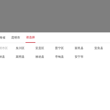
请选择
南省
昆明市
明市区
东川区
呈贡区
晋宁区
富民县
宜良县
林县
嵩明县
禄劝县
寻甸县
安宁市