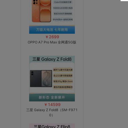
￥2699
OPPO A7 Pro Max 全网通5G版
￥14599
三星 Galaxy Z Fold8（SM-F971
0）